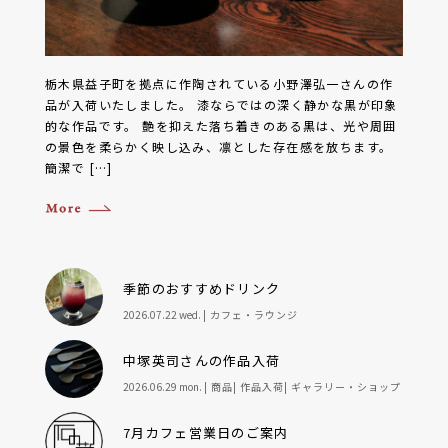
栃木県益子町を拠点に作陶されている小野澤弘一さんの作
品が入荷いたしました。 漆ならではの深く静かな黒が印象
的な作品です。 艶を抑えた落ち着きのある黒は、光や周囲
の景色を柔らかく映し込み、凛とした存在感を放ちます。
簡潔で […]
季節のおすすめドリンク
2026.07.22 wed.
カフェ・ラウンジ
中塚英司さんの作品入荷
2026.06.29 mon.
商品
作品入荷
ギャラリー・ショップ
7月カフェ営業日のご案内