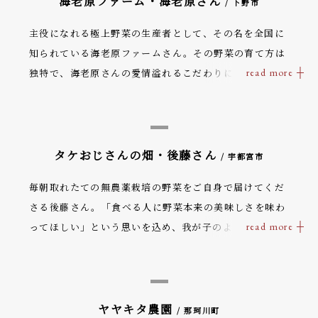
海老原ファーム・海老原さん
/ 下野市
主役になれる極上野菜の生産者として、その名を全国に
知られている海老原ファームさん。その野菜の育て方は
独特で、海老原さんの愛情溢れるこだわりには感心させ
られます。野菜を自分の子供のように大切に、しかし甘
やかさず育てるのがモットー。土の本来の力を借りるた
め、水も肥料もごく少量に。そうすることにより野菜自
らが水や栄養を追い求め、生命力の強いたくましい野菜
タケおじさんの畑・後藤さん
/ 宇都宮市
に育つのです。海老原さんの畑では、サラダ用の葉もの
毎朝取れたての無農薬栽培の野菜をご自身で届けてくだ
野菜は同じ畑で並べて作られています。サラダの出来上
さる後藤さん。「食べる人に野菜本来の美味しさを味わ
がりをイメージして、同じ土で育つ野菜同士の相性を考
ってほしい」という思いを込め、我が子のように大切に
えながら植えているなんて、畑の段階からサラダボウル
育てられた野菜たちはとても濃厚で、身体が喜ぶ味わい
のようで素敵です。食の安全が求められる現代だからこ
です。
そ、除草は手で行い、自然の力を借りて害虫駆除をする
など、安全管理にもこだわっていらっしゃいます。海老
ヤヤキタ農園
原さんの子供である野菜の数々はタップリと注がれた愛
/ 那珂川町