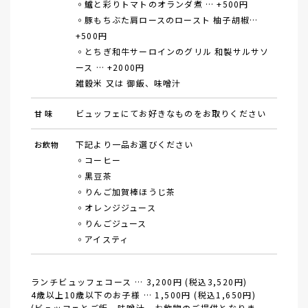
◦鱸と彩りトマトのオランダ煮 … +500円
◦豚もちぶた肩ロースのロースト 柚子胡椒…
+500円
◦とちぎ和牛サーロインのグリル 和製サルサソ
ース … +2000円
雑穀米 又は 御飯、味噌汁
ビュッフェにてお好きなものをお取りください
甘 味
下記より一品お選びください
お飲物
◦コーヒー
◦黒豆茶
◦りんご加賀棒ほうじ茶
◦オレンジジュース
◦りんごジュース
◦アイスティ
ランチビュッフェコース … 3,200円
(税込3,520円)
4歳以上10歳以下のお子様 … 1,500円
(税込1,650円)
(ビュッフェとご飯、味噌汁、お飲物のご提供となりま