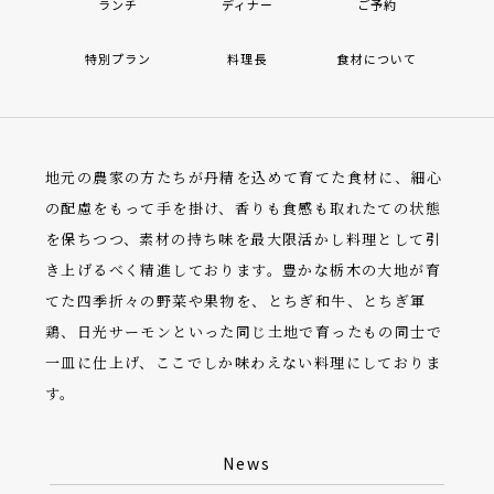
ランチ
ディナー
ご予約
特別プラン
料理長
食材について
地元の農家の方たちが丹精を込めて育てた食材に、細心
の配慮をもって手を掛け、香りも食感も取れたての状態
を保ちつつ、素材の持ち味を最大限活かし料理として引
き上げるべく精進しております。豊かな栃木の大地が育
てた四季折々の野菜や果物を、とちぎ和牛、とちぎ軍
鶏、日光サーモンといった同じ土地で育ったもの同士で
一皿に仕上げ、ここでしか味わえない料理にしておりま
す。
News