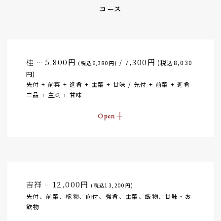
コース
桂
5,800円
7,300円
…
/
(税込8,030
(税込6,380円)
円)
先付 + 前菜 + 進肴 + 主菜 + 甘味 / 先付 + 前菜 + 進肴
二品 + 主菜 + 甘味
吉祥
12,000円
…
(税込13,200円)
先付、前菜、椀物、向付、強肴、主菜、飯物、甘味・お
飲物