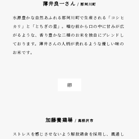
薄井良一さん
/ 那珂川町
水源豊かな自然あふれる那珂川町で生産される「コシヒ
カリ」と「とちぎの星」。噛む前から口の中に甘みが広
がるような、香り豊かな二種のお米を独自にブレンドし
ております。薄井さんの人柄が表れるような優しい味の
お米です。
卵
加藤養鶏場
/ 高根沢市
ストレスを感じさせないよう解放鶏舎を採用し、風通し