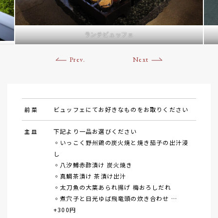
ランチビュッフェ
Prev.
Next
ビュッフェにてお好きなものをお取りください
前 菜
下記より一品お選びください
主 皿
◦いっこく野州鶏の炭火焼と焼き茄子の出汁浸
し
◦八汐鱒赤酢漬け 炭火焼き
◦真鯛茶漬け 茶漬け出汁
◦太刀魚の大葉あられ揚げ 梅おろしだれ
◦煮穴子と日光ゆば飛竜頭の炊き合わせ …
+300円