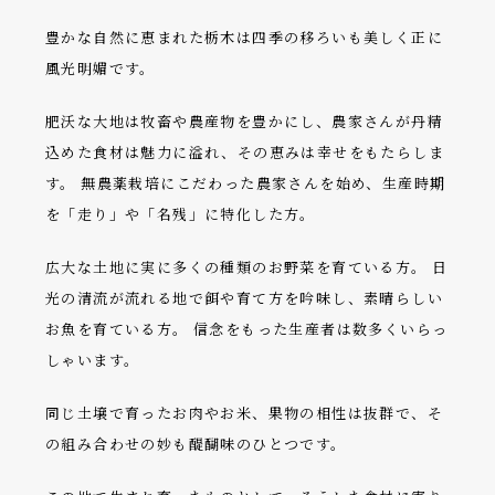
豊かな自然に恵まれた栃木は四季の移ろいも美しく正に
風光明媚です。
肥沃な大地は牧畜や農産物を豊かにし、農家さんが丹精
込めた食材は魅力に溢れ、その恵みは幸せをもたらしま
す。 無農薬栽培にこだわった農家さんを始め、生産時期
を「走り」や「名残」に特化した方。
広大な土地に実に多くの種類のお野菜を育ている方。 日
光の清流が流れる地で餌や育て方を吟味し、素晴らしい
お魚を育ている方。 信念をもった生産者は数多くいらっ
しゃいます。
同じ土壌で育ったお肉やお米、果物の相性は抜群で、そ
の組み合わせの妙も醍醐味のひとつです。