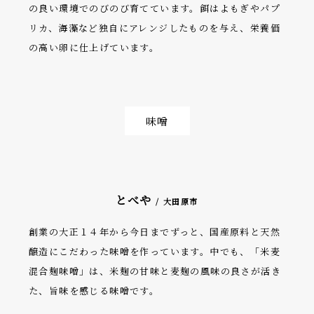
の良い環境でのびのび育てています。餌はよもぎやパプ
リカ、海藻など独自にアレンジしたものを与え、栄養価
の高い卵に仕上げています。
味噌
とべや
/ 大田原市
創業の大正１４年から今日までずっと、国産原料と天然
醸造にこだわった味噌を作っています。中でも、「米麦
混合麹味噌」は、米麹の甘味と麦麹の風味の良さが活き
た、旨味を感じる味噌です。