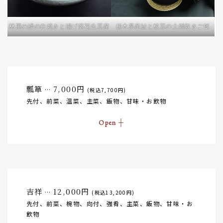
林屋の鰻の白焼きと揚げ落花生豆腐
栃木県産鮎と枝豆の土鍋炊きご飯
瓢箪
7,000円
…
(税込7,700円)
先付、前菜、温菜、主菜、飯物、甘味・お飲物
吉祥
12,000円
…
(税込13,200円)
先付、前菜、椀物、向付、強肴、主菜、飯物、甘味・お
飲物