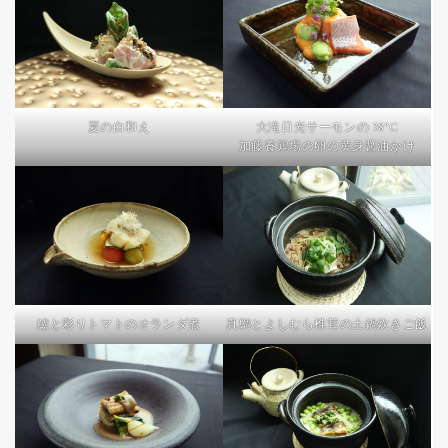
夏の白和え
大滝日光サーモンの 38°C
加藤養鶏場の卵の黄身醤油かけ
鱸と彩りトマトのオランダ煮
真鯛とよしむら椎茸の土鍋炊きご飯