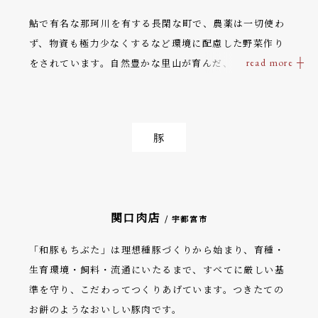
情により、いきいきと輝いています。
鮎で有名な那珂川を有する長閑な町で、農薬は一切使わ
ず、物資も極力少なくするなど環境に配慮した野菜作り
をされています。自然豊かな里山が育んだ、移ろう季節
に合った野菜の滋味深い味は郷愁を誘います。
豚
関口肉店
/ 宇都宮市
「和豚もちぶた」は理想種豚づくりから始まり、育種・
生育環境・飼料・流通にいたるまで、すべてに厳しい基
準を守り、こだわってつくりあげています。つきたての
お餅のようなおいしい豚肉です。