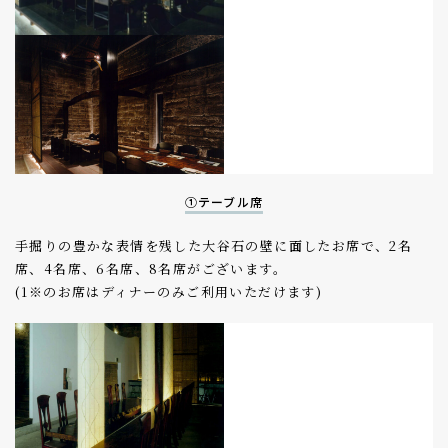
①テーブル席
手掘りの豊かな表情を残した大谷石の壁に面したお席で、2名
席、4名席、6名席、8名席がございます。
(1※のお席はディナーのみご利用いただけます)