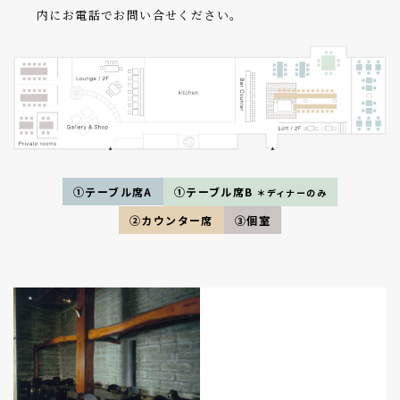
内にお電話でお問い合せください。
①テーブル席A
①テーブル席B
＊ディナーのみ
②カウンター席
③個室