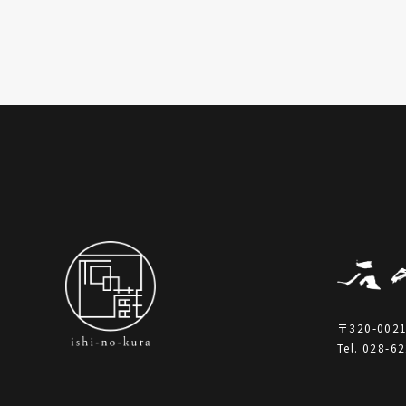
〒320-00
Tel.
028-62